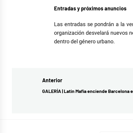
Entradas y próximos anuncios
Las entradas se pondrán a la ven
organización desvelará nuevos n
dentro del género urbano.
Navegación
Anterior
de
GALERÍA | Latin Mafia enciende Barcelona e
Entrada
entradas
anterior: