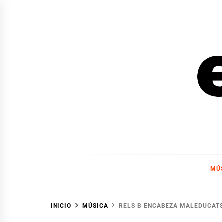
Ir
al
contenido
EL F
EL FOCO
MÚ
INICIO
MÚSICA
RELS B ENCABEZA MALEDUCATS