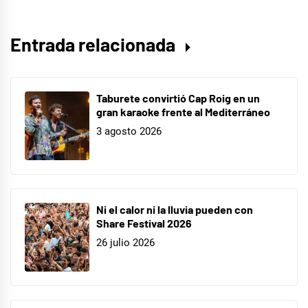
Ellar
,
Unplugged
Entrada relacionada
Music
Experience
Taburete convirtió Cap Roig en un
gran karaoke frente al Mediterráneo
3 agosto 2026
Ni el calor ni la lluvia pueden con
Share Festival 2026
26 julio 2026