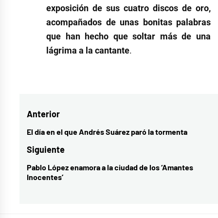
exposición de sus cuatro discos de oro,
acompañados de unas bonitas palabras
que han hecho que soltar más de una
lágrima a la cantante
.
Etiquetado
como
concierto
,
Navegación
Anterior
directo
,
La
de
El día en el que Andrés Suárez paró la tormenta
Entrada
Santa
entradas
anterior:
Siguiente
Market
,
Pablo López enamora a la ciudad de los ‘Amantes
Entrada
música
,
Inocentes’
siguiente:
música
española
,
Sofia