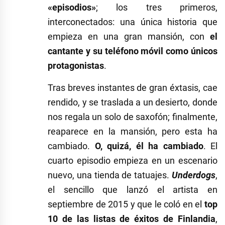
«episodios»
; los tres primeros,
interconectados: una única historia que
empieza en una gran mansión, con
el
cantante y su teléfono móvil como únicos
protagonistas
.
Tras breves instantes de gran éxtasis, cae
rendido, y se traslada a un desierto, donde
nos regala un solo de saxofón; finalmente,
reaparece en la mansión, pero esta ha
cambiado.
O, quizá, él ha cambiado
. El
cuarto episodio empieza en un escenario
nuevo, una tienda de tatuajes.
Underdogs
,
el sencillo que lanzó el artista en
septiembre de 2015 y que le coló en el
top
10 de las listas de éxitos de Finlandia
,