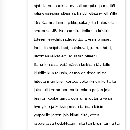
ajatella noita aikoja nyt jälkeenpäin ja miettiä
miten sairasta aikaa se kaikki oikeesti oli. Olin
15v Kaarinalainen pikkupoika joka halus olla
seuraava JB. Iso osa siitä kaikesta kävikin
toteen: levydiili, radiosoitto, tv-esiintymiset,
fanit, listasijotukset, salakuvat, juorulehdet,
ulkomaakeikat etc. Muistan olleeni
Barcelonassa vetämässä keikkaa täydelle
klubille kun tajusin, et mä en tiedä mistä
hitosta mun biisit kertoo. Joka ikinen kerta ku
joku tuli kertomaan mulle miten paljon joku
biisi on koskettanut, oon aina joutunu vaan
hymyilee ja keksii jonkun tarinan biisin
ympärille jotten jäis kiinni siitä, etten
itseasiassa tiedäkkään mikä tän biisin tarina tai