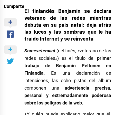
Comparte
El finlandés Benjamin se declara
veterano de las redes mientras
debuta en su país natal: deja atrás
las luces y las sombras que le ha
traído Internet y se reinventa
Someveteraani
(del finés, «veterano de las
redes sociales») es el título del
primer
trabajo de Benjamin Peltonen en
Finlandia
. Es una declaración de
intenciones, las ocho pistas del álbum
componen una
advertencia precisa,
personal y extremadamente poderosa
sobre los peligros de la web
.
¿Y quién puede explicarlo mejor que él,