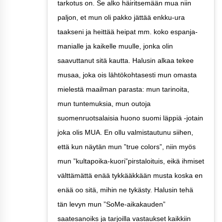
tarkotus on. Se alko häiritsemään mua niin
paljon, et mun oli pakko jättää enkku-ura
taakseni ja heittää heipat mm. koko espanja-
manialle ja kaikelle muulle, jonka olin
saavuttanut sitä kautta. Halusin alkaa tekee
musaa, joka ois lähtökohtasesti mun omasta
mielestä maailman parasta: mun tarinoita,
mun tuntemuksia, mun outoja
suomenruotsalaisia huono suomi läppiä -jotain
joka olis MUA. En ollu valmistautunu siihen,
että kun näytän mun ”true colors”, niin myös
mun ”kultapoika-kuori”pirstaloituis, eikä ihmiset
välttämättä enää tykkääkkään musta koska en
enää oo sitä, mihin ne tykästy. Halusin tehä
tän levyn mun ”SoMe-aikakauden”
saatesanoiks ja tarjoilla vastaukset kaikkiin