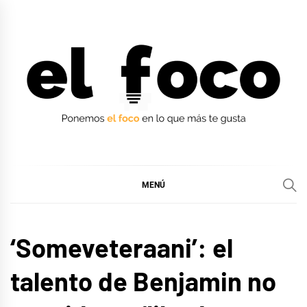
Ir
al
contenido
EL FOCO
EL FOCO
MENÚ
MÚSICA
‘Someveteraani’: el
talento de Benjamin no