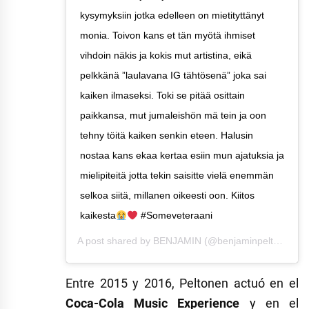
kysymyksiin jotka edelleen on mietityttänyt
monia. Toivon kans et tän myötä ihmiset
vihdoin näkis ja kokis mut artistina, eikä
pelkkänä ”laulavana IG tähtösenä” joka sai
kaiken ilmaseksi. Toki se pitää osittain
paikkansa, mut jumaleishön mä tein ja oon
tehny töitä kaiken senkin eteen. Halusin
nostaa kans ekaa kertaa esiin mun ajatuksia ja
mielipiteitä jotta tekin saisitte vielä enemmän
selkoa siitä, millanen oikeesti oon. Kiitos
kaikesta
#Someveteraani
A post shared by
BENJAMIN
(@benjaminpeltonen) on
Entre 2015 y 2016, Peltonen actuó en el
Coca-Cola Music Experience
y en el