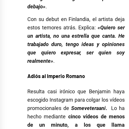
debajo»
.
Con su debut en Finlandia, el artista deja
estos temores atrás. Explica:
«Quiero ser
un artista, no una estrella que canta. He
trabajado duro, tengo ideas y opiniones
que quiero expresar, ser quien soy
realmente»
.
Adiós al Imperio Romano
Resulta casi irónico que Benjamin haya
escogido Instagram para colgar los vídeos
promocionales de
Someveteraani
.
Lo ha
hecho mediante
cinco vídeos de menos
de un minuto, a los que llama