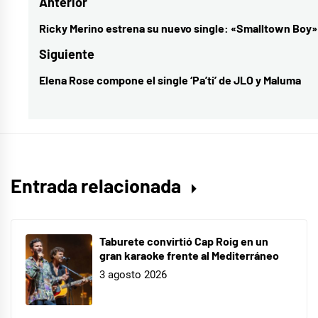
Navegación
Anterior
de
Ricky Merino estrena su nuevo single: «Smalltown Boy»
Entrada
entradas
anterior:
Siguiente
Elena Rose compone el single ‘Pa’ti’ de JLO y Maluma
Entrada
siguiente:
Entrada relacionada
Taburete convirtió Cap Roig en un
gran karaoke frente al Mediterráneo
3 agosto 2026