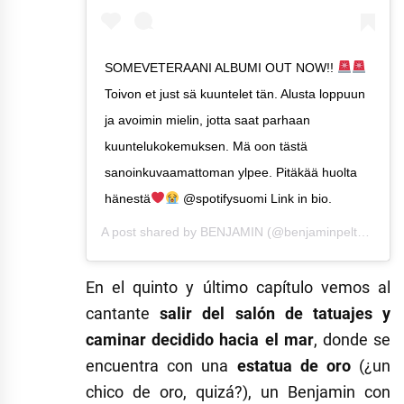
SOMEVETERAANI ALBUMI OUT NOW!!
Toivon et just sä kuuntelet tän. Alusta loppuun
ja avoimin mielin, jotta saat parhaan
kuuntelukokemuksen. Mä oon tästä
sanoinkuvaamattoman ylpee. Pitäkää huolta
hänestä
@spotifysuomi Link in bio.
A post shared by
BENJAMIN
(@benjaminpeltonen) on
En el quinto y último capítulo vemos al
cantante
salir del salón de tatuajes y
caminar decidido hacia el mar
, donde se
encuentra con una
estatua de oro
(¿un
chico de oro, quizá?), un Benjamin con