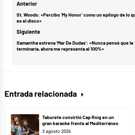
Navegación
Anterior
Aguilera
,
entrevista
,
de
St. Woods: «Percibo ‘My Honor’ como un epílogo de lo q
Entrada
es el disco»
foto
entradas
anterior:
fija
,
Siguiente
la
Samantha estrena ‘Mar De Dudas’: «Nunca pensé que la
Entrada
tirita
,
terminaría, ahora me representa al 100%»
siguiente:
Lola
Índigo
,
Steven
Bernhard
,
videoclip
Entrada relacionada
Taburete convirtió Cap Roig en un
gran karaoke frente al Mediterráneo
3 agosto 2026