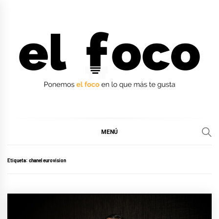
Ir
al
contenido
EL FOCO
EL FOCO
MENÚ
Etiqueta:
chanel eurovision