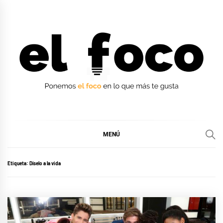
Ir
al
contenido
EL FOCO
EL FOCO
MENÚ
Etiqueta:
Díselo a la vida