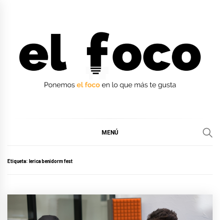
Ir
al
contenido
EL FOCO
EL FOCO
MENÚ
Etiqueta:
lerica benidorm fest