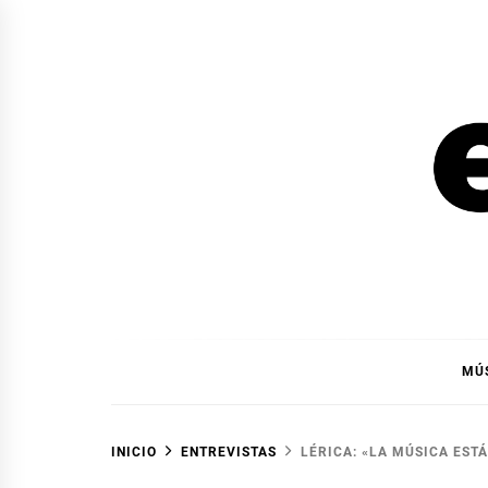
Ir
al
contenido
EL F
EL FOCO
MÚ
INICIO
ENTREVISTAS
LÉRICA: «LA MÚSICA EST