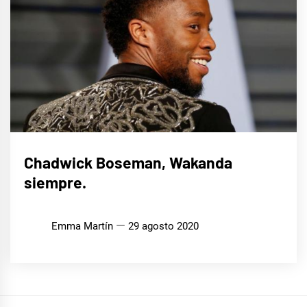
CINE,
Chadwick Boseman, Wakanda
SERIES
Y TV
siempre.
Emma Martín
29 agosto 2020