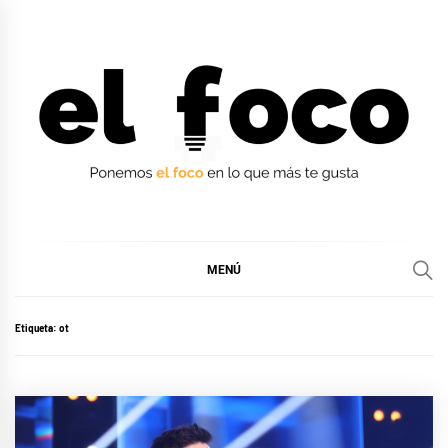
Ir
al
contenido
EL FOCO
EL FOCO
MENÚ
Etiqueta:
ot