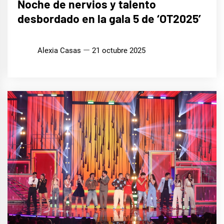
Noche de nervios y talento
SERIES
Y TV
desbordado en la gala 5 de ‘OT2025’
MÚSICA
Alexia Casas
21 octubre 2025