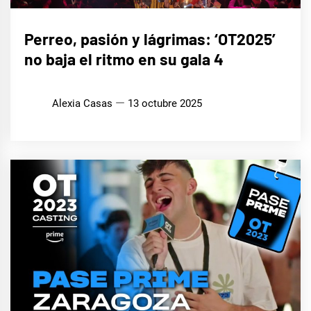
CINE,
Perreo, pasión y lágrimas: ‘OT2025’
SERIES
Y TV
no baja el ritmo en su gala 4
MÚSICA
Alexia Casas
13 octubre 2025