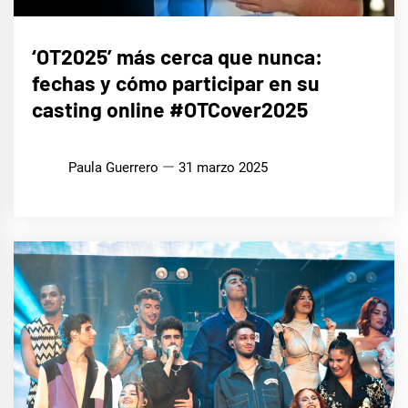
CINE,
‘OT2025’ más cerca que nunca:
SERIES
Y TV
fechas y cómo participar en su
MÚSICA
casting online #OTCover2025
Paula Guerrero
31 marzo 2025