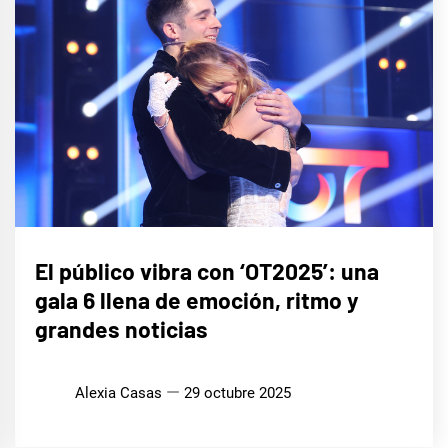
CINE,
El público vibra con ‘OT2025’: una
SERIES
Y TV
gala 6 llena de emoción, ritmo y
MÚSICA
grandes noticias
Alexia Casas
29 octubre 2025