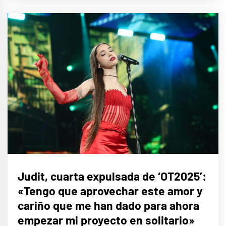
ENTREVISTAS
Judit, cuarta expulsada de ‘OT2025’:
«Tengo que aprovechar este amor y
MÚSICA
cariño que me han dado para ahora
empezar mi proyecto en solitario»