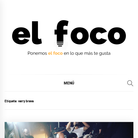
Ir
al
contenido
EL FOCO
EL FOCO
MENÚ
Etiqueta:
varry brava