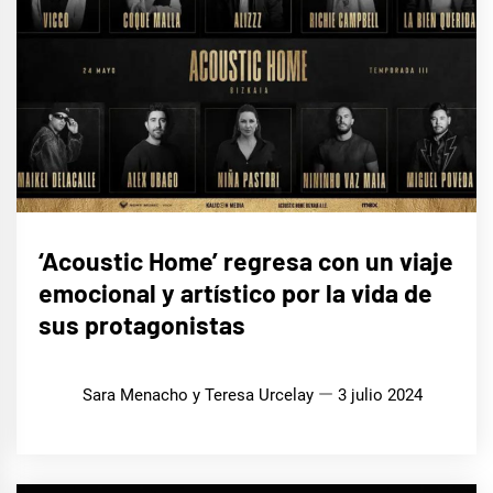
CINE,
‘Acoustic Home’ regresa con un viaje
SERIES
Y TV
emocional y artístico por la vida de
MÚSICA
sus protagonistas
Sara Menacho y Teresa Urcelay
3 julio 2024