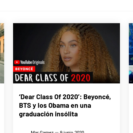
MÚSICA
‘Dear Class Of 2020’: Beyoncé,
BTS y los Obama en una
graduación insólita
Mar Gamez
9 junio 2020