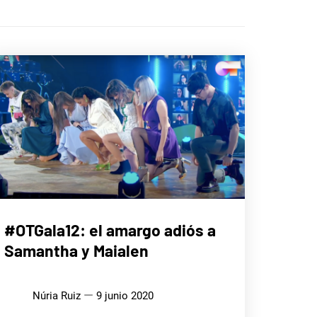
CINE,
#OTGala12: el amargo adiós a
SERIES
Y TV
Samantha y Maialen
Núria Ruiz
9 junio 2020