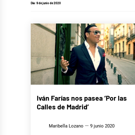
Día:
9 de junio de 2020
MÚSICA
Iván Farías nos pasea ‘Por las
Calles de Madrid’
Maribella Lozano
9 junio 2020