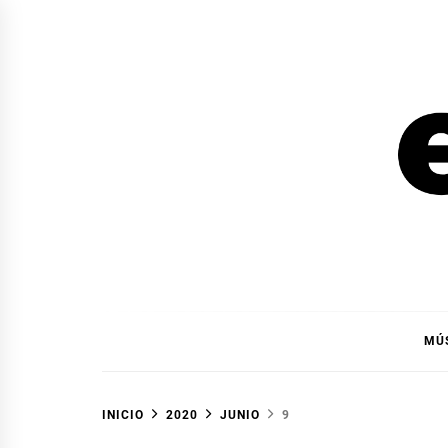
Ir
al
contenido
EL F
EL FOCO
MÚ
INICIO
2020
JUNIO
9