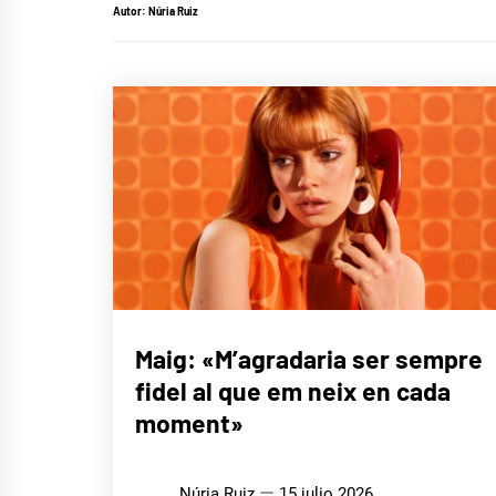
Autor:
Núria Ruiz
ENTREVISTAS
Maig: «M’agradaria ser sempre
fidel al que em neix en cada
MÚSICA
moment»
Núria Ruiz
15 julio 2026