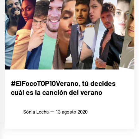
MÚSICA
#ElFocoTOP10Verano, tú decides
cuál es la canción del verano
Sònia Lecha
13 agosto 2020