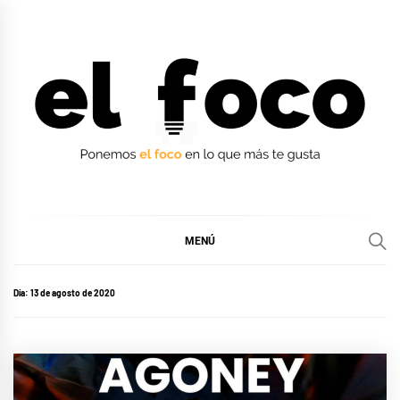
Ir
al
contenido
EL FOCO
EL FOCO
MENÚ
Día:
13 de agosto de 2020