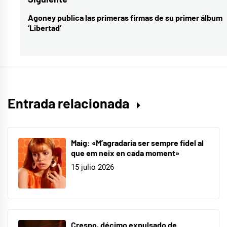
y
Agoney publica las primeras firmas de su primer álbum
Entrada
Ricky
,
‘Libertad’
siguiente:
Karol
G
,
Mau
y
Ricky
,
Entrada relacionada
Mi
mala
,
nuevo
Maig: «M’agradaria ser sempre fidel al
que em neix en cada moment»
single
,
15 julio 2026
Papás
,
Refresh
,
Sebastian
Yatra
,
Crespo, décimo expulsado de