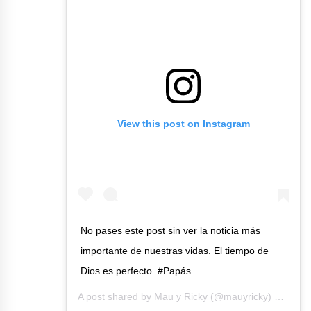
View this post on Instagram
No pases este post sin ver la noticia más
importante de nuestras vidas. El tiempo de
Dios es perfecto. #Papás
A post shared by
Mau y Ricky
(@mauyricky) on
Jul 