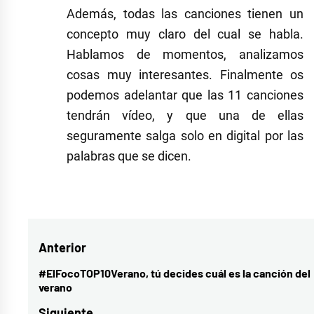
Además, todas las canciones tienen un
concepto muy claro del cual se habla.
Hablamos de momentos, analizamos
cosas muy interesantes. Finalmente os
podemos adelantar que las 11 canciones
tendrán vídeo, y que una de ellas
seguramente salga solo en digital por las
palabras que se dicen.
Etiquetado
como
confinamiento
,
Navegación
Anterior
coronavirus
,
entrevista
,
de
#ElFocoTOP10Verano, tú decides cuál es la canción del
Entrada
verano
Entrevista
entradas
anterior:
Mau
Siguiente