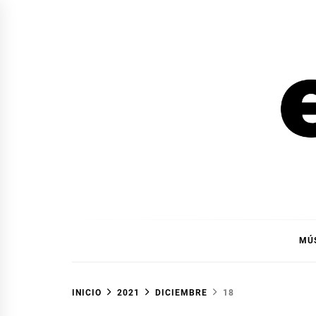
Ir
al
contenido
EL F
EL FOCO
MÚ
INICIO
2021
DICIEMBRE
18