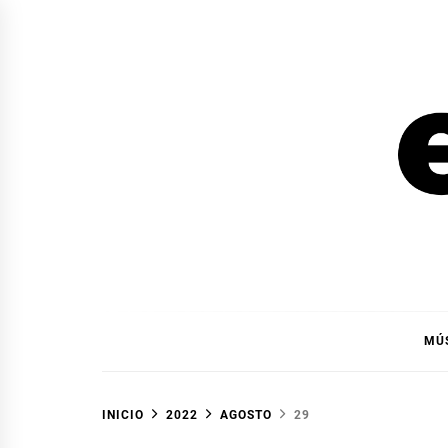
Ir
al
contenido
EL F
EL FOCO
MÚ
INICIO
2022
AGOSTO
29