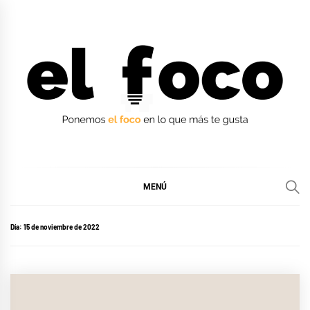
Ir
al
contenido
EL FOCO
EL FOCO
MENÚ
Día:
15 de noviembre de 2022