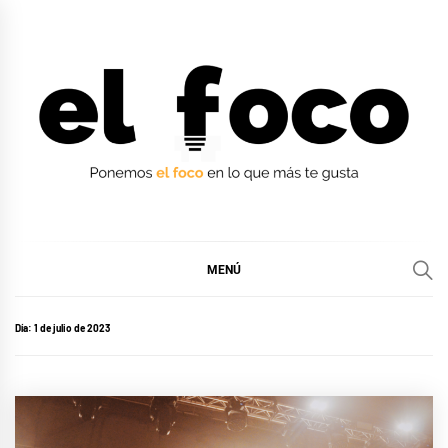
Ir
al
contenido
EL FOCO
EL FOCO
MENÚ
Día:
1 de julio de 2023