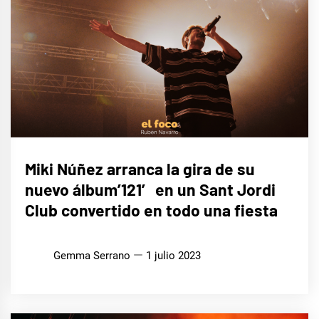
LIFE
Miki Núñez arranca la gira de su
STYLE
nuevo álbum’121′ en un Sant Jordi
MÚSICA
Club convertido en todo una fiesta
Gemma Serrano
1 julio 2023