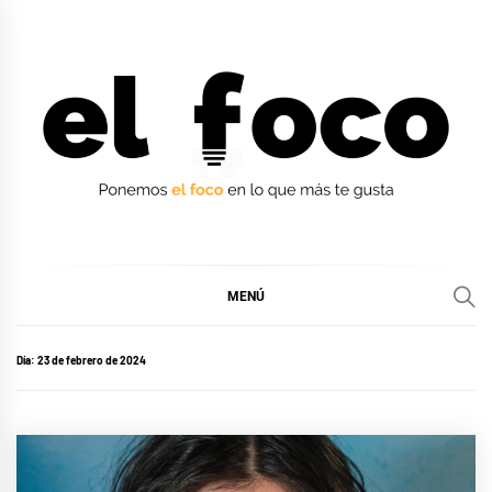
Ir
al
contenido
EL FOCO
EL FOCO
MENÚ
Día:
23 de febrero de 2024