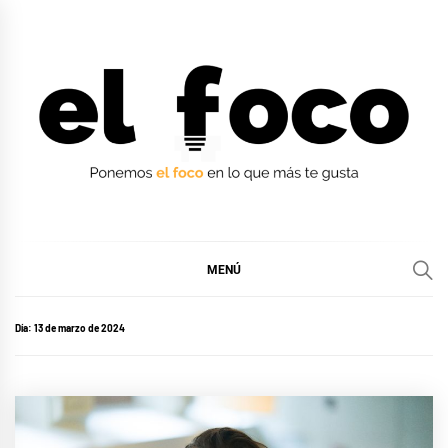
Ir
al
contenido
EL FOCO
EL FOCO
MENÚ
Día:
13 de marzo de 2024