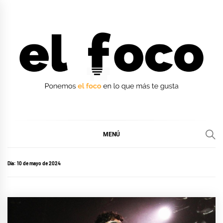
Ir
al
contenido
EL FOCO
EL FOCO
MENÚ
Día:
10 de mayo de 2024