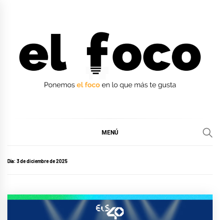
Ir
al
contenido
EL FOCO
EL FOCO
MENÚ
Día:
3 de diciembre de 2025