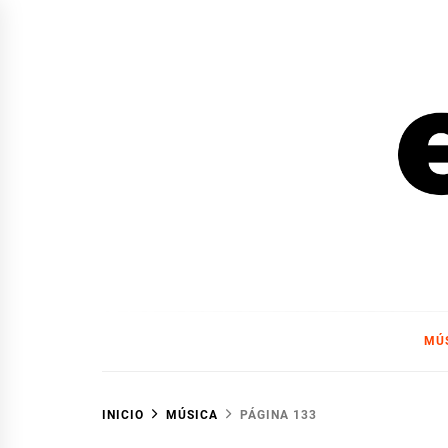
Ir
al
contenido
EL F
EL FOCO
MÚ
INICIO
MÚSICA
PÁGINA 133