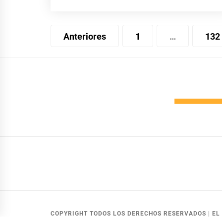
Navegación
Anteriores
1
…
132
de
entradas
COPYRIGHT TODOS LOS DERECHOS RESERVADOS
|
EL