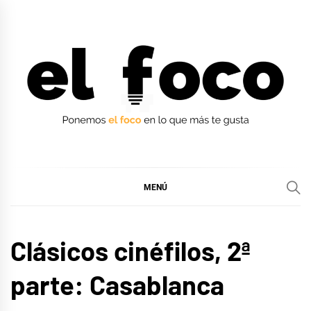
Ir
al
contenido
EL FOCO
EL FOCO
MENÚ
CINE,
Clásicos cinéfilos, 2ª
SERIES
Y TV
parte: Casablanca