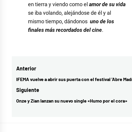
en tierra y viendo como el
amor de su vida
se iba volando, alejándose de él y al
mismo tiempo, dándonos
uno de los
finales más recordados del cine
.
Etiquetado
como
amor
,
Navegación
Anterior
Casablanca
,
cine
,
de
IFEMA vuelve a abrir sus puerta con el festival ‘Abre Madr
Entrada
cine
entradas
anterior:
Siguiente
clásico
,
Onze y Zian lanzan su nuevo single «Humo por el cora»
Entrada
Virtud
siguiente: