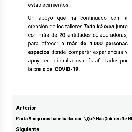
establecimientos.
Un apoyo que ha continuado con la
creación de los talleres
Todo irá bien
junto
con más de 20 entidades colaboradoras,
para ofrecer a
más de 4.000 personas
espacios
donde compartir experiencias y
apoyo emocional a los más afectados por
la crisis del
COVID-19
.
Etiquetado
como
Coca-
Navegación
Anterior
Cola
,
Coca-
de
Marta Sango nos hace bailar con ‘¿Qué Más Quieres De Mí
Entrada
Cola
entradas
anterior:
Siguiente