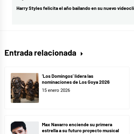
spot
Harry Styles felicita el año bailando en su nuevo videocl
Entrada
navideño
,
siguiente:
spot
navideño
Entrada relacionada
‘Los Domingos’ lidera las
nominaciones de Los Goya 2026
15 enero 2026
Max Navarro enciende su primera
estrella a su futuro proyecto musical