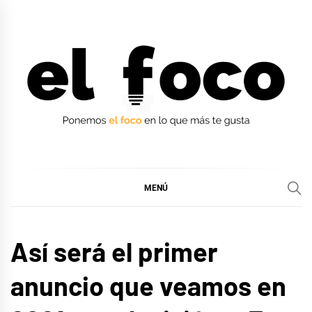
Ir
al
contenido
EL FOCO
EL FOCO
MENÚ
CINE,
Así será el primer
SERIES
Y TV
anuncio que veamos en