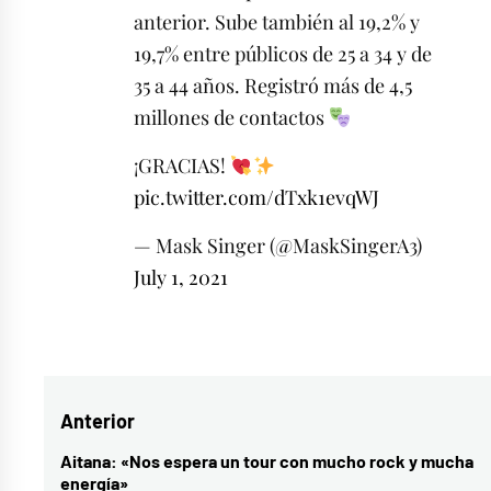
anterior. Sube también al 19,2% y
19,7% entre públicos de 25 a 34 y de
35 a 44 años. Registró más de 4,5
millones de contactos
¡GRACIAS!
pic.twitter.com/dTxk1evqWJ
— Mask Singer (@MaskSingerA3)
July 1, 2021
Etiquetado
como
Arturo
Navegación
Anterior
Valls
,
Flamenco
,
de
Aitana: «Nos espera un tour con mucho rock y mucha
Entrada
energía»
José