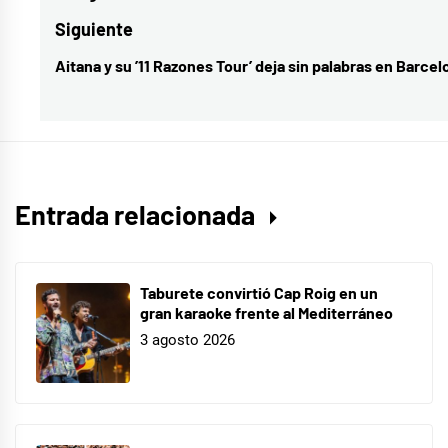
entradas
anterior:
Manuel
Siguiente
Calderón
,
Aitana y su ’11 Razones Tour’ deja sin palabras en Barcel
Entrada
José
siguiente:
Mota
,
Los
Javis
,
Mar
Entrada relacionada
Flores
,
Mask
Singer
,
Taburete convirtió Cap Roig en un
Nuria
gran karaoke frente al Mediterráneo
3 agosto 2026
Roca
,
Paz
Vega
,
perro
,