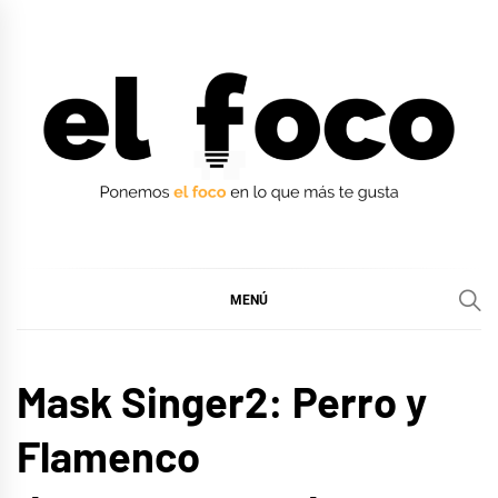
Ir
al
contenido
EL FOCO
EL FOCO
MENÚ
CINE,
Mask Singer2: Perro y
SERIES
Y TV
Flamenco
MÚSICA