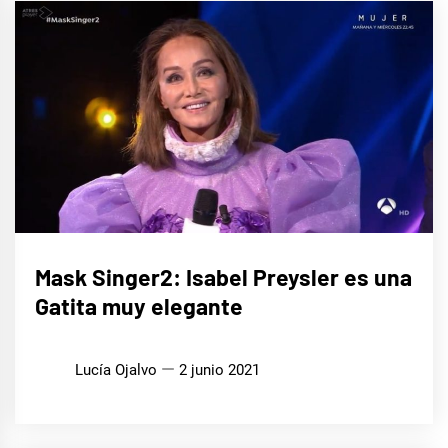
CINE,
Mask Singer2: Isabel Preysler es una
SERIES
Y TV
Gatita muy elegante
MÚSICA
Lucía Ojalvo
2 junio 2021