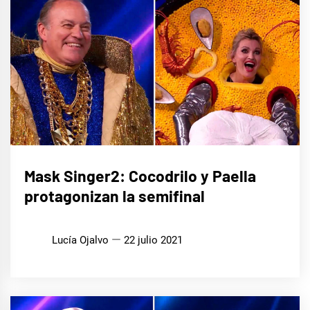
CINE,
Mask Singer2: Cocodrilo y Paella
SERIES
Y TV
protagonizan la semifinal
MÚSICA
Lucía Ojalvo
22 julio 2021