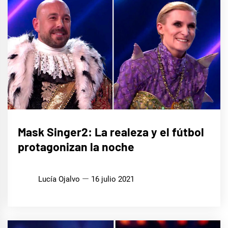
CINE,
Mask Singer2: La realeza y el fútbol
SERIES
Y TV
protagonizan la noche
MÚSICA
Lucía Ojalvo
16 julio 2021