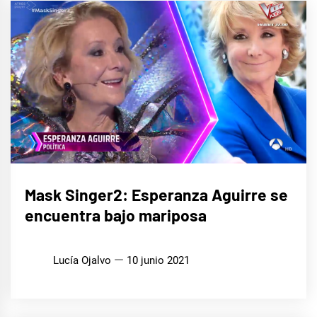
CINE,
Mask Singer2: Esperanza Aguirre se
SERIES
Y TV
encuentra bajo mariposa
MÚSICA
Lucía Ojalvo
10 junio 2021