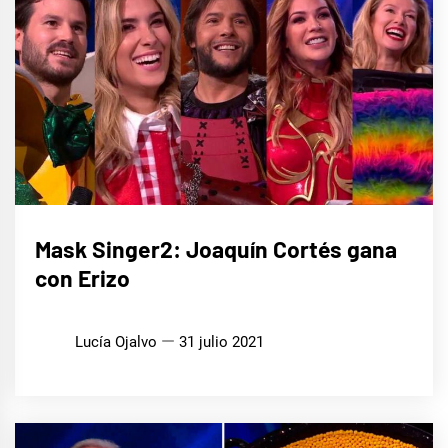
CINE,
Mask Singer2: Joaquín Cortés gana
SERIES
Y TV
con Erizo
MÚSICA
Lucía Ojalvo
31 julio 2021