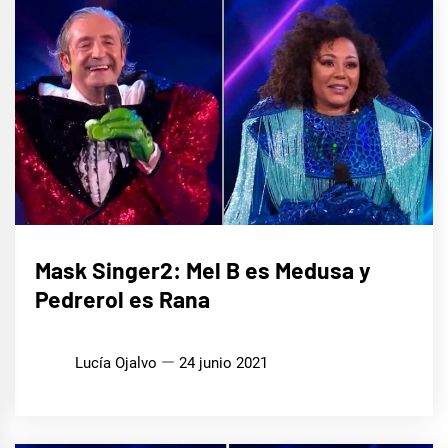
CINE,
Mask Singer2: Mel B es Medusa y
SERIES
Y TV
Pedrerol es Rana
MÚSICA
Lucía Ojalvo
24 junio 2021