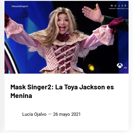
CINE,
Mask Singer2: La Toya Jackson es
SERIES
Y TV
Menina
MÚSICA
Lucía Ojalvo
26 mayo 2021