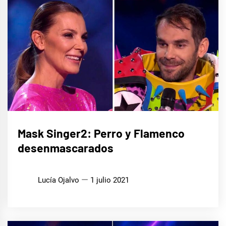
CINE,
Mask Singer2: Perro y Flamenco
SERIES
Y TV
desenmascarados
MÚSICA
Lucía Ojalvo
1 julio 2021