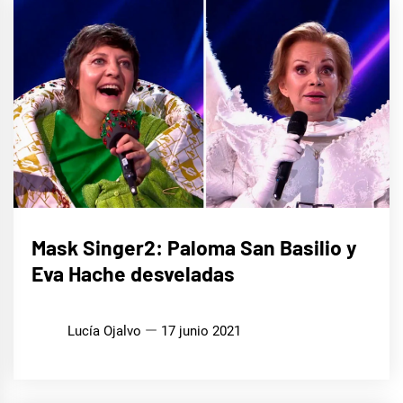
CINE,
Mask Singer2: Paloma San Basilio y
SERIES
Y TV
Eva Hache desveladas
MÚSICA
Lucía Ojalvo
17 junio 2021