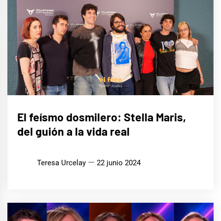
CINE,
El feísmo dosmilero: Stella Maris,
SERIES
Y TV
del guión a la vida real
Teresa Urcelay
22 junio 2024