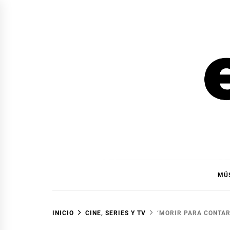
Ir
al
contenido
EL F
EL FOCO
MÚ
INICIO
CINE, SERIES Y TV
‘MORIR PARA CONTAR