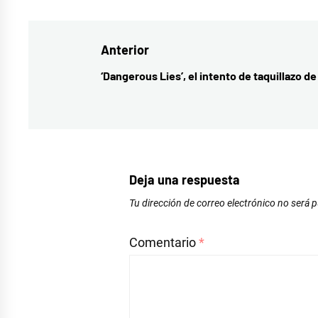
como
cultura
,
Navegación
Anterior
documentales
,
Morir
de
‘Dangerous Lies’, el intento de taquillazo de
Entrada
para
entradas
anterior:
contar
,
películas
Deja una respuesta
Tu dirección de correo electrónico no será p
Comentario
*