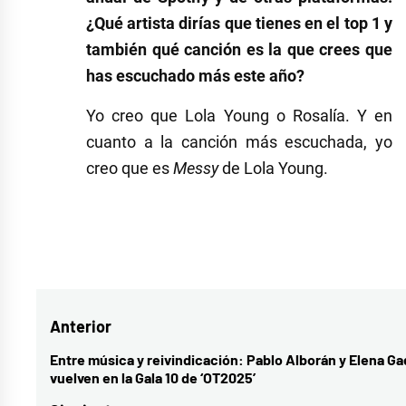
¿Qué artista dirías que tienes en el top 1 y
también qué canción es la que crees que
has escuchado más este año?
Yo creo que Lola Young o Rosalía. Y en
cuanto a la canción más escuchada, yo
creo que es
Messy
de Lola Young.
Etiquetado
como
música
Navegación
Anterior
española
,
música
de
Entre música y reivindicación: Pablo Alborán y Elena Ga
Entrada
vuelven en la Gala 10 de ‘OT2025’
nacional
,
entradas
anterior:
pop