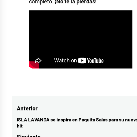
completo.
¡No te la pierdas!
Etiquetado
como
entrevistas
,
Navegación
Anterior
La
Confesión
,
de
ISLA LAVANDA se inspira en Paquita Salas para su nuev
Entrada
hit
María
entradas
anterior:
Peláe
,
Siguiente