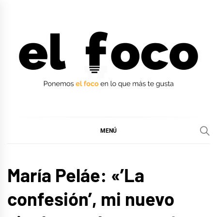
Ir
al
contenido
EL FOCO
EL FOCO
MENÚ
ENTREVISTAS
María Peláe: «’La
confesión’, mi nuevo