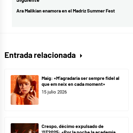
música
,
Ara Malikian enamora en el Madriz Summer Fest
Entrada
música
siguiente:
española
Entrada relacionada
Maig: «M’agradaria ser sempre fidel al
que em neix en cada moment»
15 julio 2026
Crespo, décimo expulsado de
‘OT2025: «Por la noche la academia