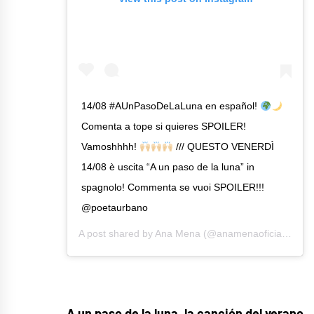
14/08 #AUnPasoDeLaLuna en español!
Comenta a tope si quieres SPOILER!
Vamoshhhh!
/// QUESTO VENERDÌ
14/08 è uscita “A un paso de la luna” in
spagnolo! Commenta se vuoi SPOILER!!!
@poetaurbano
A post shared by
Ana Mena
(@anamenaoficial) on
Au
A un paso de la luna, la canción del verano