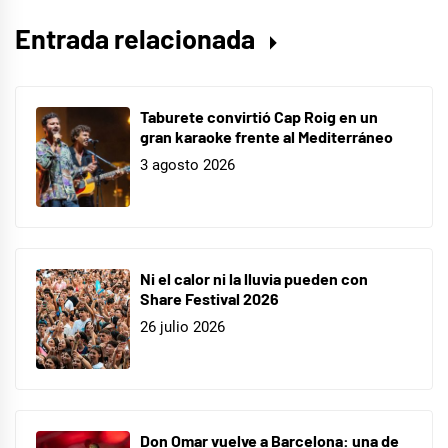
musicales
,
Entrada relacionada
Italia
,
música
,
nuevo
Taburete convirtió Cap Roig en un
single
gran karaoke frente al Mediterráneo
,
3 agosto 2026
poeta
urbano
,
verano
Ni el calor ni la lluvia pueden con
Share Festival 2026
26 julio 2026
Don Omar vuelve a Barcelona: una de