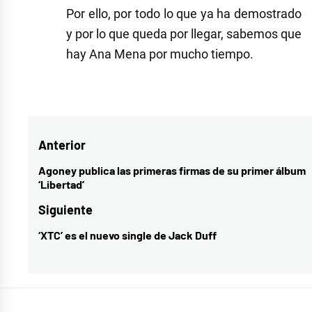
Por ello, por todo lo que ya ha demostrado
y por lo que queda por llegar, sabemos que
hay Ana Mena por mucho tiempo.
Etiquetado
como
a
Navegación
Anterior
un
paso
de
Agoney publica las primeras firmas de su primer álbum
Entrada
‘Libertad’
de
entradas
anterior:
la
Siguiente
luna
,
‘XTC’ es el nuevo single de Jack Duff
Entrada
ana
siguiente:
mena
,
cultura
,
estrenos