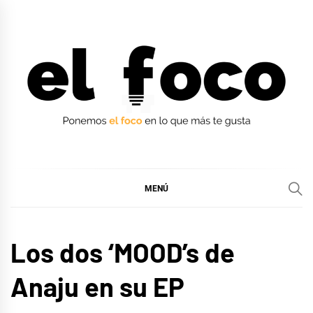
Ir
al
contenido
EL FOCO
EL FOCO
MENÚ
MÚSICA
Los dos ‘MOOD’s de
Anaju en su EP