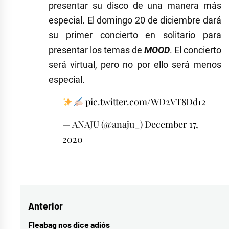
presentar su disco de una manera más
especial. El domingo 20 de diciembre dará
su primer concierto en solitario para
presentar los temas de
MOOD
. El concierto
será virtual, pero no por ello será menos
especial.
pic.twitter.com/WD2VT8Dd12
— ANAJU (@anaju_)
December 17,
2020
Etiquetado
como
anaju
,
Navegación
Anterior
Anaju
EP
,
de
Fleabag nos dice adiós
Entrada