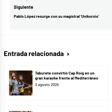
Anaju
entradas
anterior:
Siguiente
firmas
,
Pablo López resurge con su magistral ‘Unikornio’
Entrada
Mood
siguiente:
Anaju
Entrada relacionada
Taburete convirtió Cap Roig en un
gran karaoke frente al Mediterráneo
3 agosto 2026