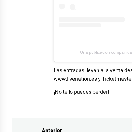
Una publicación compartid
Las entradas llevan a la venta de
www.livenation.es
y Ticketmaster
¡No te lo puedes perder!
Etiquetado
como
Barcelona
,
Navegación
Anterior
bastille
,