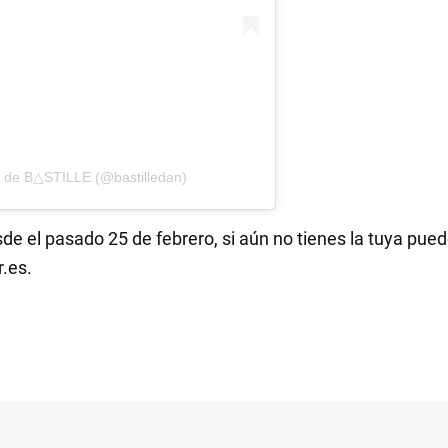
a de B△STILLE (@bastilledan)
sde el pasado 25 de febrero, si aún no tienes la tuya pued
.es.