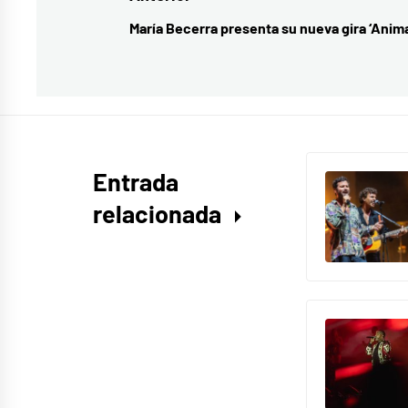
concierto
,
de
María Becerra presenta su nueva gira ‘Anim
Entrada
live
entradas
anterior:
nation
,
Madrid
,
Palau
Sant
Entrada
Jordi
,
wizink
relacionada
center