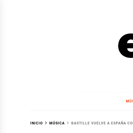
Ir
al
contenido
EL F
EL FOCO
MÚ
INICIO
MÚSICA
BASTILLE VUELVE A ESPAÑA CO