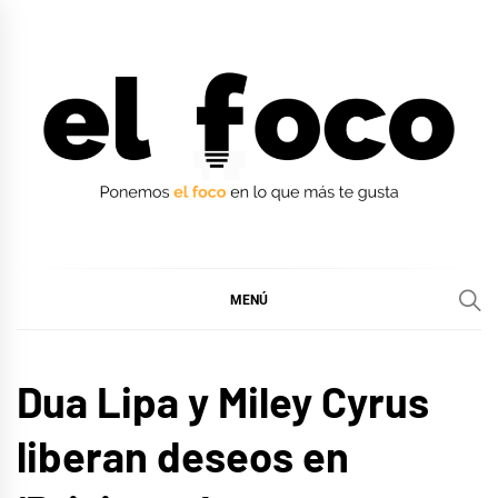
Ir
al
contenido
EL FOCO
EL FOCO
MENÚ
MÚSICA
Dua Lipa y Miley Cyrus
liberan deseos en