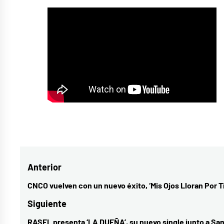
Etiquetado
como
Dua
Navegación
Anterior
Lipa
y
de
CNCO vuelven con un nuevo éxito, ‘Mis Ojos Lloran Por Ti
Entrada
Miley
entradas
anterior:
Siguiente
Cyrus
RASEL presenta ‘LA DUEÑA’, su nuevo single junto a Sa
Entrada