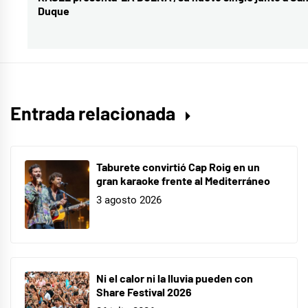
Prisioner
,
Duque
siguiente:
Dua
y
Miley
,
Prisioner
Entrada relacionada
Taburete convirtió Cap Roig en un
gran karaoke frente al Mediterráneo
3 agosto 2026
Ni el calor ni la lluvia pueden con
Share Festival 2026