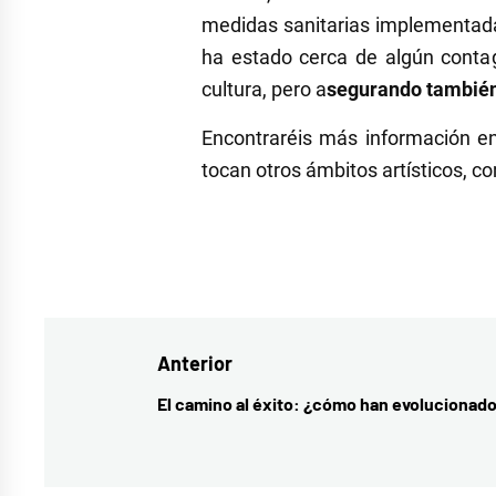
medidas sanitarias implementadas
ha estado cerca de algún conta
cultura, pero a
segurando también
Encontraréis más información e
tocan otros ámbitos artísticos, co
Etiquetado
como
Barcelona
,
Navegación
Anterior
conciertos
,
Covid-
de
El camino al éxito: ¿cómo han evolucionado
Entrada
19
,
entradas
anterior:
Cruïlla
,
Cruïlla