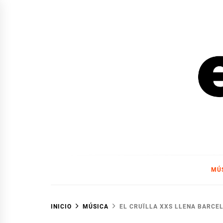
Ir
al
contenido
EL F
EL FOCO
MÚ
INICIO
MÚSICA
EL CRUÏLLA XXS LLENA BARCEL