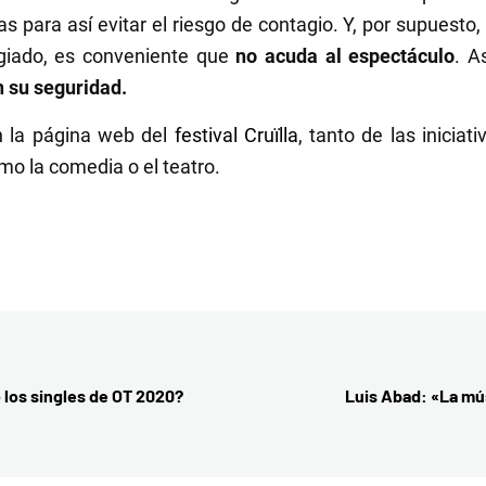
 para así evitar el riesgo de contagio. Y, por supuesto,
giado, es conveniente que
no acuda al espectáculo
. A
 su seguridad.
n la página web del
festival Cruïlla
, tanto de las inicia
mo la comedia o el teatro.
 los singles de OT 2020?
Luis Abad: «La mú