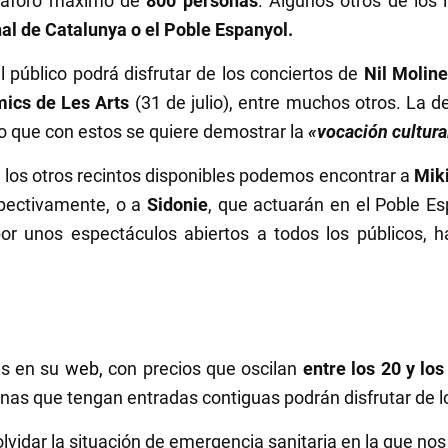
n aforo máximo de
800 personas
. Algunos otros de los 
nal de Catalunya o el Poble Espanyol.
público podrá disfrutar de los conciertos de
Nil Moline
mics de Les Arts
(31 de julio), entre muchos otros. La d
do que con estos se quiere demostrar la
«vocación cultura
n los otros recintos disponibles podemos encontrar a
Mik
espectivamente, o a
Sidonie
, que actuarán en el Poble Es
r unos espectáculos abiertos a todos los públicos, ha
es en su
web,
con precios que oscilan
entre los 20 y lo
as que tengan entradas contiguas podrán disfrutar de lo
olvidar la situación de emergencia sanitaria en la que n