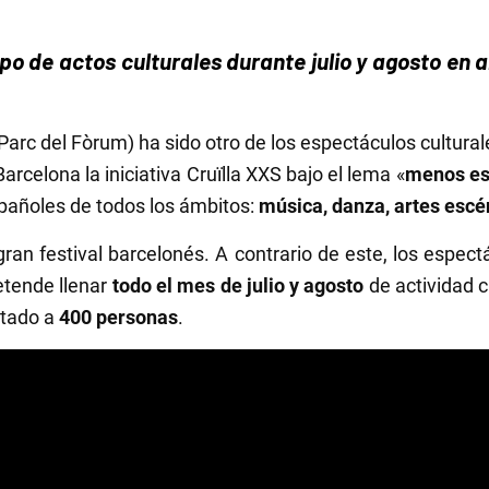
ipo de actos culturales durante julio y agosto en
lio, Parc del Fòrum) ha sido otro de los espectáculos cultu
arcelona la iniciativa Cruïlla XXS bajo el lema «
menos e
españoles de todos los ámbitos:
música, danza, artes escé
gran festival barcelonés. A contrario de este, los espec
retende llenar
todo el mes de julio
y agosto
de actividad 
itado a
400 personas
.