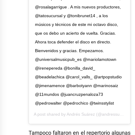
@rosalagarrigue . A mis nuevos productores,
@tatosucursal y @tonibrunet14 , a los
músicos y técnicos de este mi octavo disco,
que os debo un acierto de vuelta. Gracias.
Ahora toca defender el disco en directo.
Bienvenidos y gracias. Empezamos.
@universalmusicpub_es @mariolamotown
@irenepereda @bonilla_david_
@beadelachica @carol_valls_ @artpopstudio
@jimenamence @barbotyann @marinosaiz
@11mundos @juancruzpenaloza73
@pedrowalter @pedrochico @twinsstylist
A post shared by
Andrés Suárez
(@andressuarezoficial) on
Tampoco faltaron en el repertorio algunas