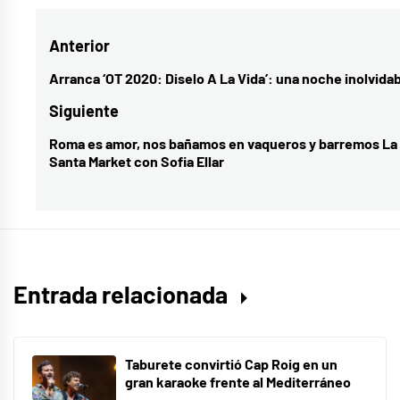
Navegación
Anterior
de
Arranca ‘OT 2020: Diselo A La Vida’: una noche inolvida
Entrada
entradas
anterior:
Siguiente
Roma es amor, nos bañamos en vaqueros y barremos La
Entrada
Santa Market con Sofia Ellar
siguiente:
Entrada relacionada
Taburete convirtió Cap Roig en un
gran karaoke frente al Mediterráneo