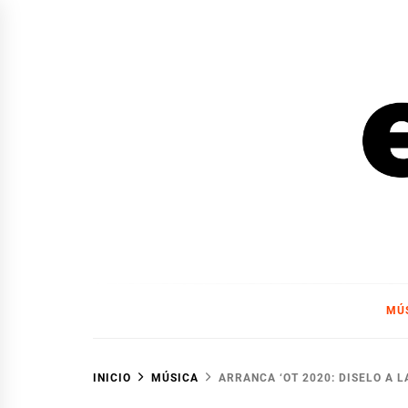
Ir
al
contenido
EL F
EL FOCO
MÚ
INICIO
MÚSICA
ARRANCA ‘OT 2020: DISELO A L