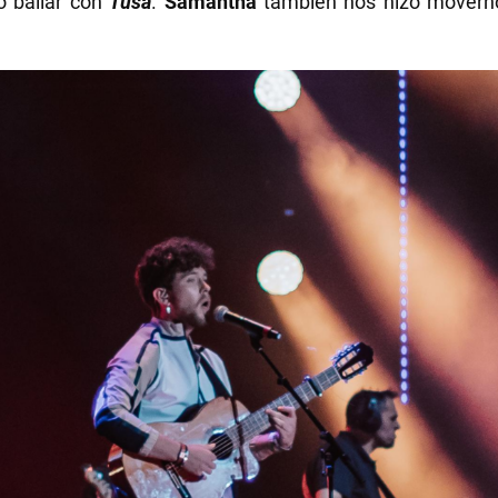
zo bailar con
Tusa
.
Samantha
también nos hizo movernos