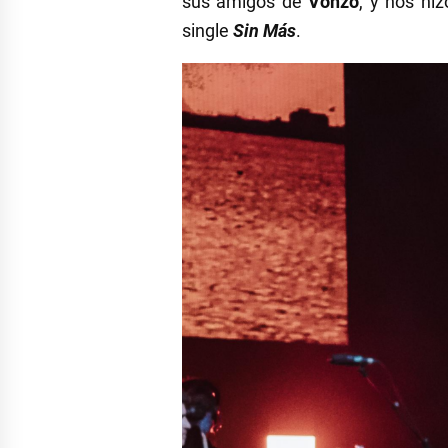
sus amigos de
Vonzo
, y nos hi
single
Sin Más
.