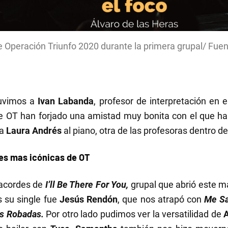
e Operación Triunfo 2020 durante la primera grupal/ Fuent
uvimos a
Ivan Labanda
, profesor de interpretación en 
e OT han forjado una amistad muy bonita con el que ha 
ba
Laura Andrés
al piano, otra de las profesoras dentro d
nes mas icónicas de OT
 acordes de
I’ll Be There For You,
grupal que abrió este ma
s su single fue
Jesús Rendón
, que nos atrapó con
Me Sa
as Robadas.
Por otro lado pudimos ver la versatilidad de