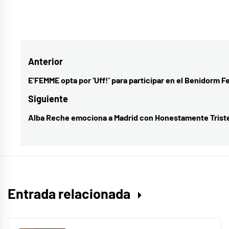
Etiquetado
como
Kodaline
Navegación
Anterior
de
E’FEMME opta por ‘Uff!’ para participar en el Benidorm F
Entrada
entradas
anterior:
Siguiente
Alba Reche emociona a Madrid con Honestamente Trist
Entrada
siguiente:
Entrada relacionada