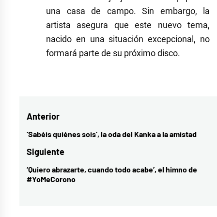
una casa de campo. Sin embargo, la
artista asegura que este nuevo tema,
nacido en una situación excepcional, no
formará parte de su próximo disco.
Etiquetado
como
cultura
,
Navegación
Anterior
música
,
música
de
‘Sabéis quiénes sois’, la oda del Kanka a la amistad
Entrada
española
,
entradas
anterior:
Siguiente
Rozalén
‘Quiero abrazarte, cuando todo acabe’, el himno de
Entrada
#YoMeCorono
siguiente: