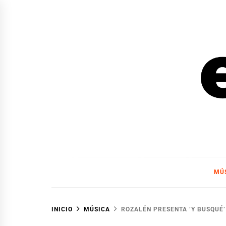
Ir
al
contenido
EL F
EL FOCO
MÚ
INICIO
MÚSICA
ROZALÉN PRESENTA ‘Y BUSQUÉ