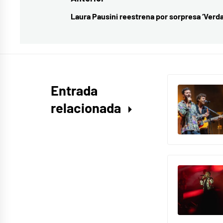
Navegación
nuevo
de
Laura Pausini reestrena por sorpresa ‘Verd
Entrada
disco
,
entradas
anterior:
Rozalén
,
Y
busqué
Entrada
relacionada