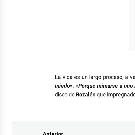
La vida es un largo proceso, a 
miedo». «P
orque mimarse a uno m
disco de
Rozalén
que impregnado 
Etiquetado
como
Coldplay
,
Anterior
México
,