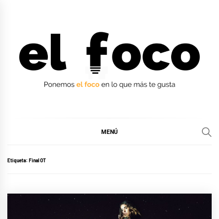
Ir
al
contenido
EL FOCO
EL FOCO
MENÚ
Etiqueta:
Final OT