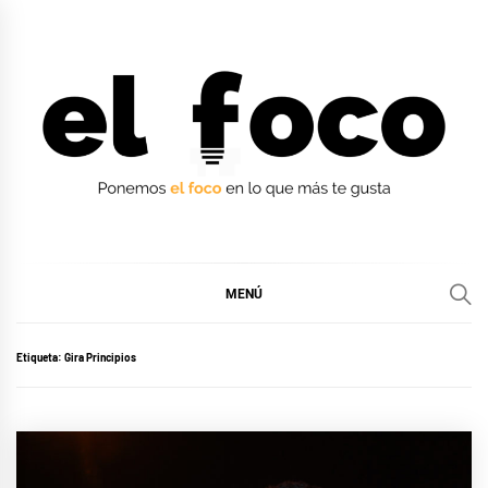
Ir
al
contenido
EL FOCO
EL FOCO
MENÚ
Etiqueta:
Gira Principios