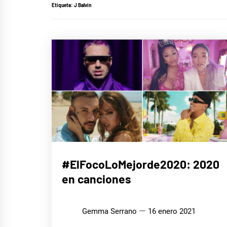
Etiqueta:
J Balvin
MÚSICA
#ElFocoLoMejorde2020: 2020
en canciones
Gemma Serrano
16 enero 2021