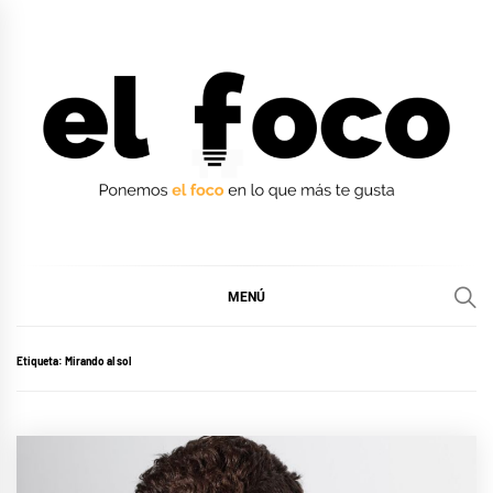
Ir
al
contenido
EL FOCO
EL FOCO
MENÚ
Etiqueta:
Mirando al sol