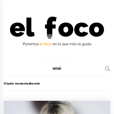
Ir
al
contenido
EL FOCO
EL FOCO
MENÚ
Etiqueta:
morena mia alba reche