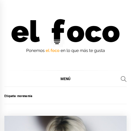
Ir
al
contenido
EL FOCO
EL FOCO
MENÚ
Etiqueta:
morena mia