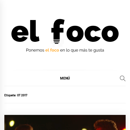
Ir
al
contenido
EL FOCO
EL FOCO
MENÚ
Etiqueta:
OT 2017