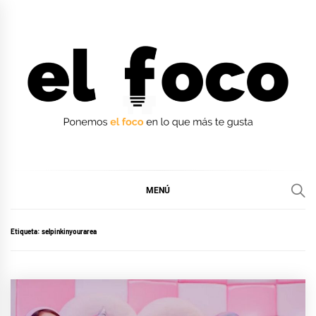
Ir
al
contenido
EL FOCO
EL FOCO
MENÚ
Etiqueta:
selpinkinyourarea